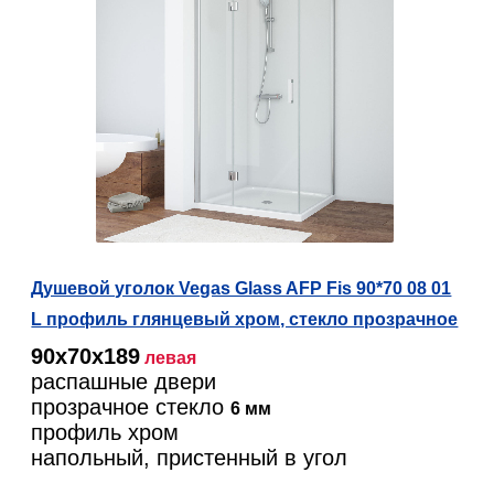
Душевой уголок Vegas Glass AFP Fis 90*70 08 01
L профиль глянцевый хром, стекло прозрачное
90х70х189
левая
распашные двери
прозрачное стекло
6 мм
профиль хром
напольный, пристенный в угол